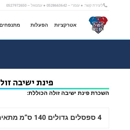
ליצירת קשר: ● עומרי – 0528663642 ● עמנואל – 0527972650
אטרקציות
הפעלות
מתנפחים 
פינת ישיבה זול
השכרת פינת ישיבה זולה הכוללת:
4 ספסלים גדולים 140 ס”מ מתאימים ל- 3 אנשים