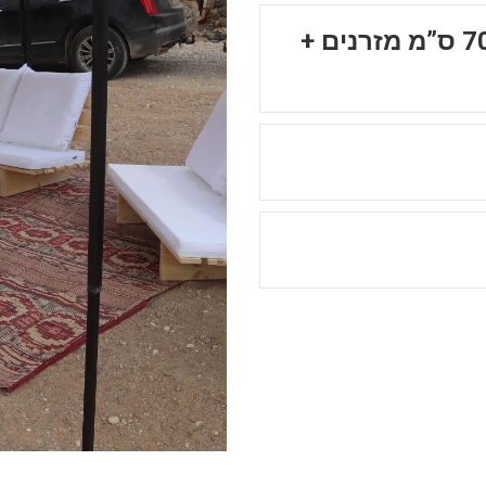
כריות גדולות מהסטנדרט 70 על 70 ס”מ מזרנים +