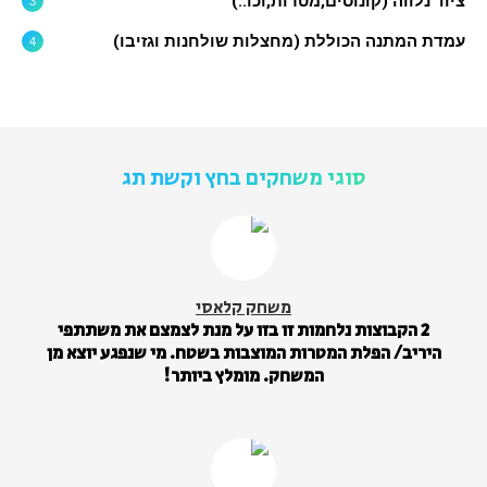
ציוד נלווה (קונוסים,מטרות,וכו..)
עמדת המתנה הכוללת (מחצלות שולחנות וגזיבו)
סוגי משחקים בחץ וקשת תג
משחק קלאסי
2 הקבוצות נלחמות זו בזו על מנת לצמצם את משתתפי
היריב/ הפלת המטרות המוצבות בשטח. מי שנפגע יוצא מן
המשחק. מומלץ ביותר!