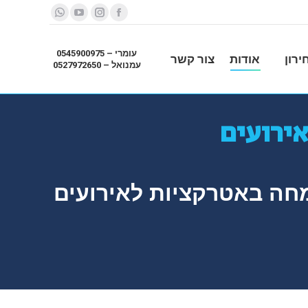
Whatsapp
YouTube
Instagram
Facebook
עומרי – 0545900975
ירון
אודות
צור קשר
עמנואל – 0527972650
ירועים
נו פועלת למעלה מ-7 שנים ומתמחה באטרקציות לאירועים