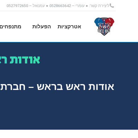
ליצירת קשר: ● עומרי – 0528663642 ● עמנואל – 0527972650
אטרקציות
הפעלות
מתנפחים 
אודות ר